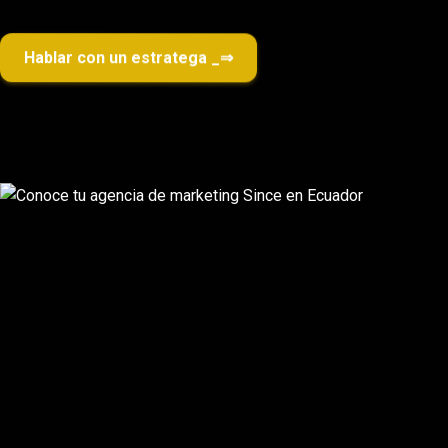
Hablar con un estratega
_
⇒