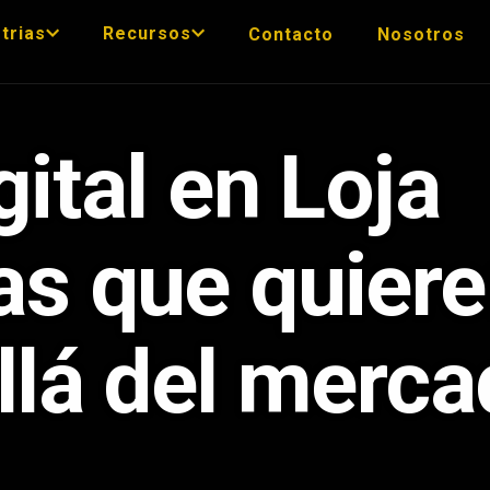
trias
Recursos
Contacto
Nosotros
ital en Loja
as que quier
llá del merc