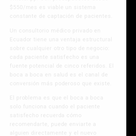
$550/mes es viable un sistema
constante de captación de pacientes.
Un consultorio médico privado en
Ecuador tiene una ventaja estructural
sobre cualquier otro tipo de negocio:
cada paciente satisfecho es una
fuente potencial de cinco referidos. El
boca a boca en salud es el canal de
conversión más poderoso que existe.
El problema es que el boca a boca
solo funciona cuando el paciente
satisfecho recuerda cómo
recomendarte, puede enviarte a
alguien directamente y el nuevo