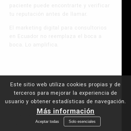
paciente puede encontrarte y verificar
tu reputación antes de llamar.
El marketing digital para consultorios
en Ecuador no reemplaza el boca a
boca. Lo amplifica.
El diagnóstico del
consultorio médico
Este sitio web utiliza cookies propias y de
ecuatoriano en 2026
terceros para mejorar la experiencia de
usuario y obtener estadísticas de navegación.
Más información
Cuatro situaciones aparecen de forma
Aceptar todas
Solo esenciales
consistente en consultorios privados