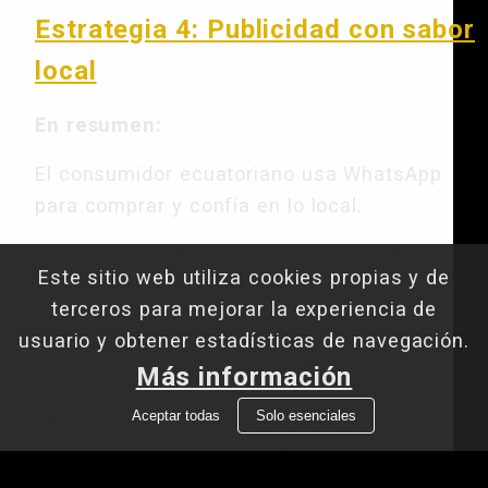
Estrategia 4: Publicidad con sabor
local
En resumen:
El consumidor ecuatoriano usa WhatsApp
para comprar y confía en lo local.
SEO Local y TikTok son los canales de
Este sitio web utiliza cookies propias y de
descubrimiento más subestimados.
terceros para mejorar la experiencia de
La publicidad debe parecer ecuatoriana
usuario y obtener estadísticas de navegación.
(fotos reales), no de stock gringo.
Más información
En 2026, el consumidor ecuatoriano ha
Aceptar todas
Solo esenciales
madurado. Ya no se impresiona con
seguidores ni likes; busca confianza,