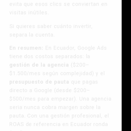
evita que esos clics se conviertan en
visitas inútiles.
Si quieres saber cuánto invertir,
separa la cuenta.
En resumen:
En Ecuador, Google Ads
tiene dos costos separados: la
gestión de la agencia
($200–
$1.500/mes según complejidad) y el
presupuesto de pauta
que pagas
directo a Google (desde $200–
$500/mes para empezar). Una agencia
seria nunca cobra margen sobre la
pauta. Con una gestión profesional, el
ROAS de referencia en Ecuador ronda