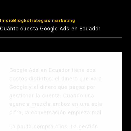
Inicio
Blog
Estrategias marketing
Cuánto cuesta Google Ads en Ecuador
Google Ads en Ecuador tiene dos
costos distintos: el dinero que va a
Google y el dinero que pagas por
gestionar la cuenta. Cuando una
agencia mezcla ambos en una sola
cifra, la conversación empieza mal.
La pauta compra clics. La gestión